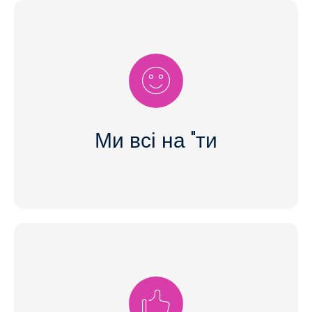
Ми на "ти" з усією командою, від стажерів до
керівництва! Ми починаємо з цього в процесі
подачі заявки. Ось чому ми запрошуємо вас
звертатися до нас безпосередньо на ім'я у
вашому супровідному листі. Це робить
Ми всі на "ти
спілкування більш невимушеним - і для вас, і
для нас!
Одягти піджак або свіжовипрасувану сорочку