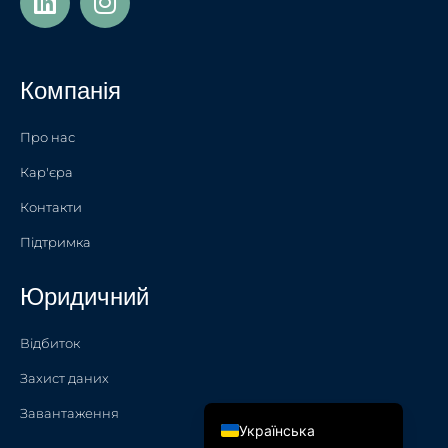
Türkçe
Polski
Компанія
Français de Belgique
Nederlands (België)
Про нас
Nederlands
Кар'єра
简体中文
Контакти
Español
Підтримка
Italiano
Юридичний
Français
English (UK)
Відбиток
English
Захист даних
Deutsch
Завантаження
Українська