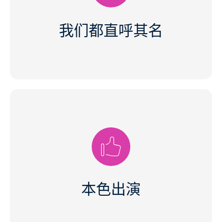
系！我们在申请过程中就开始这样做了。因此，我们欢
迎您在求职信中直接称呼我们的名字。这将使沟通更加
我们都直呼其名
轻松--对您和我们都是如此！
穿着西装外套或新熨烫的衬衫去面试？乐意之至！但我
们不希望你这样。您可以穿着连帽衫、牛仔裤和运动鞋
来上班，只要您觉得舒服就行。这同样适用于面试！
本色出演