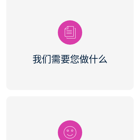
最好在申请时直接将所有重要文件发送给我们。这主要
包括您的简历和证书。求职信可以解释您的动机或简历
中的某些决定，但并非绝对必要。
我们需要您做什么
从实习生到管理层，我们与整个团队都保持着良好的关