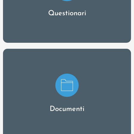
come ritengono soggettivamente che i loro
sintomi o la loro malattia stiano progredendo.
Questionari
Scambiate con i vostri pazienti documenti come
reperti, risultati di laboratorio, referti o piani di
emergenza tramite la cartella documenti.
Documenti