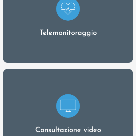
Il telemonitoraggio dei segni vitali consente di
introdurre un'assistenza sanitaria personalizzata
per i pazienti cronici - vicina, indipendente dal
luogo e basata sui dati!
Telemonitoraggio
Il consulto video basato sui dati per diagnosi e
decisioni terapeutiche fondate - sicuro e
fatturabile (certificato secondo BMV-Ä).
Consultazione video