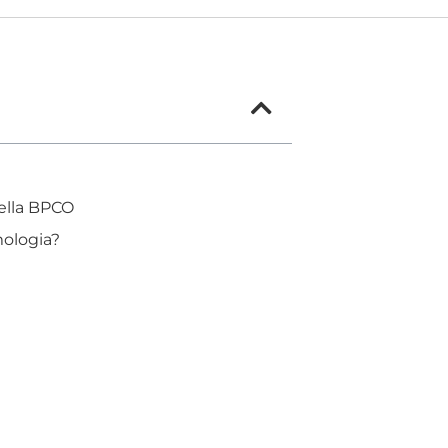
della BPCO
mologia?