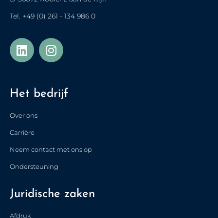
Tel.
+49 (0) 261 - 134 986 0
Українська
Türkçe
Het bedrijf
Polski
Français de Belgique
Over ons
Nederlands (België)
Carrière
简体中文
Neem contact met ons op
Español
Ondersteuning
Italiano
Juridische zaken
Français
English (UK)
Afdruk