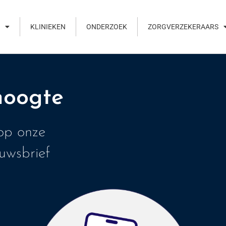
K
KLINIEKEN
ONDERZOEK
ZORGVERZEKERAARS
 hoogte
 op onze
wsbrief