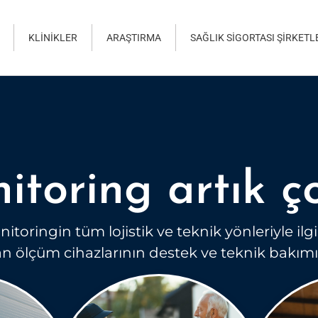
KLINIKLER
ARAŞTIRMA
SAĞLIK SIGORTASI ŞIRKETL
itoring artık ç
onitoringin tüm lojistik ve teknik yönleriyle i
an ölçüm cihazlarının destek ve teknik bakım