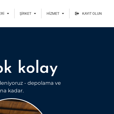
ERI
ŞIRKET
HIZMET
KAYIT OLUN
ok kolay
lgileniyoruz - depolama ve
ına kadar.