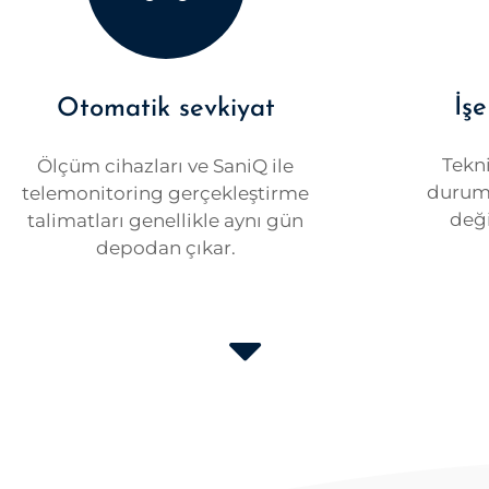
İş
Otomatik sevkiyat
Tekni
Ölçüm cihazları ve SaniQ ile
durumu
telemonitoring gerçekleştirme
deği
talimatları genellikle aynı gün
depodan çıkar.