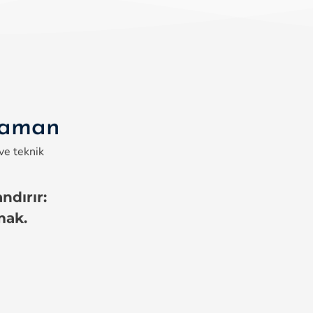
 zaman
 ve teknik
ndırır:
mak.