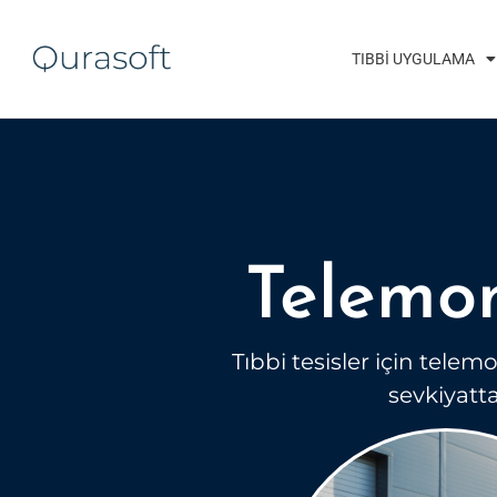
TIBBI UYGULAMA
Telemon
Tıbbi tesisler için telem
sevkiyatt