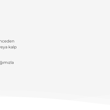
 önceden
 veya kalp
ağımızla