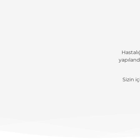
Hastalı
yapılandı
Sizin i