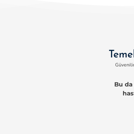
Temel
Güvenilir
Bu da 
has