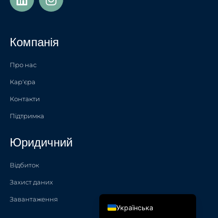
Türkçe
Polski
Компанія
Français de Belgique
Nederlands (België)
Про нас
Nederlands
Кар'єра
简体中文
Контакти
Español
Підтримка
Italiano
Юридичний
Français
English (UK)
Відбиток
English
Захист даних
Deutsch
Завантаження
Українська