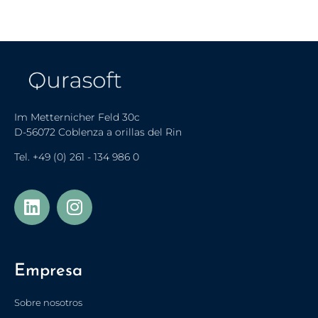
Im Metternicher Feld 30c
D-56072 Coblenza a orillas del Rin
Tel.
+49 (0) 261 - 134 986 0
Українська
Türkçe
Empresa
Polski
Français de Belgique
Sobre nosotros