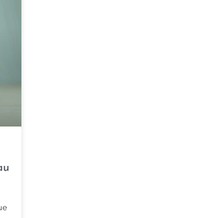
au
ue