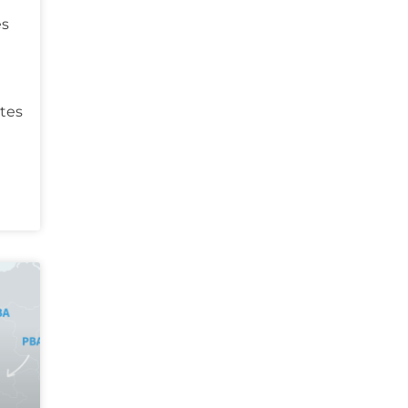
e
es
ètes