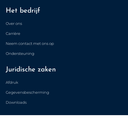
Türkçe
Het bedrijf
Polski
Français de Belgique
Over ons
Nederlands (België)
Carrière
简体中文
Neem contact met ons op
Español
Ondersteuning
Italiano
Juridische zaken
Français
English (UK)
Afdruk
English
Gegevensbescherming
Deutsch
Downloads
Nederlands