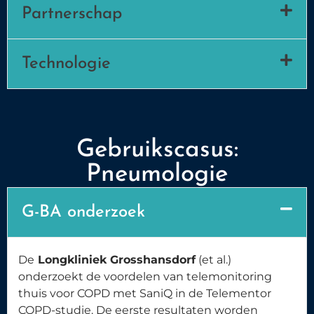
Partnerschap
Technologie
Gebruikscasus:
Pneumologie
G-BA onderzoek
De
Longkliniek Grosshansdorf
(et al.)
onderzoekt de voordelen van telemonitoring
thuis voor COPD met SaniQ in de Telementor
COPD-studie. De eerste resultaten worden