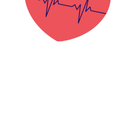
Telemonitoring is een digitaal medisch
behandelconcept dat patiënten met hartfalen
meer veiligheid en een betere bescherming van
hun hartgezondheid biedt. Zorgverzekeraars
vergoeden de kosten voor patiënten met
hartfalen in stadium NYHA II of III.