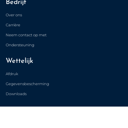
Bedrijf
Over ons
Carrière
Українська
Neem contact op met
Türkçe
Ondersteuning
Polski
Français de Belgique
Wettelijk
Nederlands
Afdruk
简体中文
Gegevensbescherming
Español
Downloads
Italiano
Français
English (UK)
English