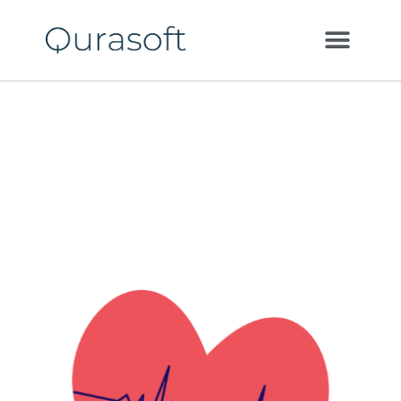
TELEMONITORING VOOR HARTFALEN
Houd de gezondheid
van je hart digitaal in
de gaten!