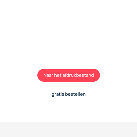
Informeer uw cardioloog!
Druk onze artseninfo af en praat met uw cardioloog
over deelname aan telemonitoring. U kunt de flyer
ook gratis per post bij ons bestellen.
Naar het afdrukbestand
gratis bestellen