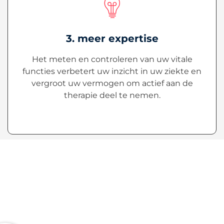
3. meer expertise
Het meten en controleren van uw vitale
functies verbetert uw inzicht in uw ziekte en
vergroot uw vermogen om actief aan de
therapie deel te nemen.
Interview met Prof. Dr. Friedrich Köhler van het
Duitse Hartcentrum in Charité Berlijn over de
voordelen van telemonitoring bij hartfalen voor
patiënten