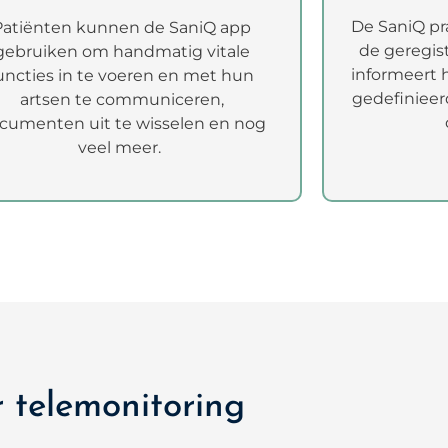
De SaniQ pra
Patiënten kunnen de SaniQ app
de geregist
gebruiken om handmatig vitale
informeert h
uncties in te voeren en met hun
gedefiniee
artsen te communiceren,
cumenten uit te wisselen en nog
veel meer.
 telemonitoring