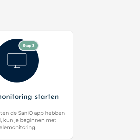
Stap 3
monitoring starten
nten de SaniQ app hebben
d, kun je beginnen met
elemonitoring.