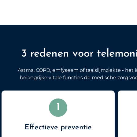
3 redenen voor telemon
Astma, COPD, emfyseem of taaislijmziekte - het 
belangrijke vitale functies de medische zorg voo
1
Effectieve preventie