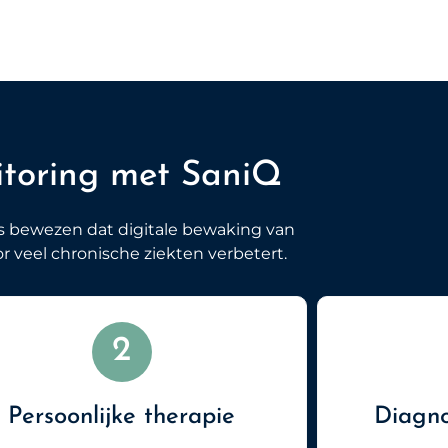
itoring met SaniQ
is bewezen dat digitale bewaking van
r veel chronische ziekten verbetert.
2
Persoonlijke therapie
Diagno