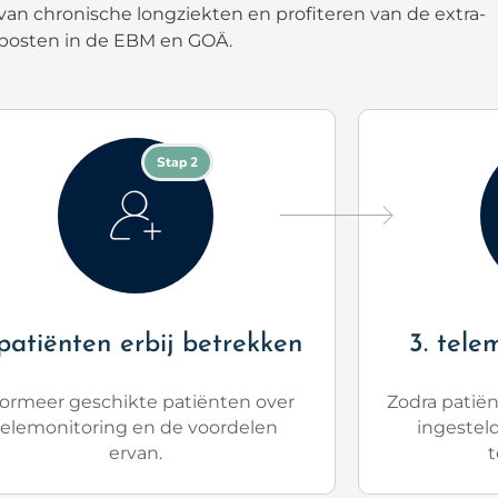
an chronische longziekten en profiteren van de extra-
posten in de EBM en GOÄ.
Stap 2
 patiënten erbij betrekken
3. tele
formeer geschikte patiënten over
Zodra patië
telemonitoring en de voordelen
ingestel
ervan.
t