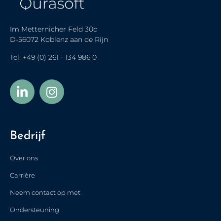
Im Metternicher Feld 30c
D-56072 Koblenz aan de Rijn
Tel.
+49 (0) 261 - 134 986 0
Українська
Türkçe
Bedrijf
Polski
Français de Belgique
Over ons
Nederlands
Carrière
简体中文
Neem contact op met
Español
Ondersteuning
Italiano