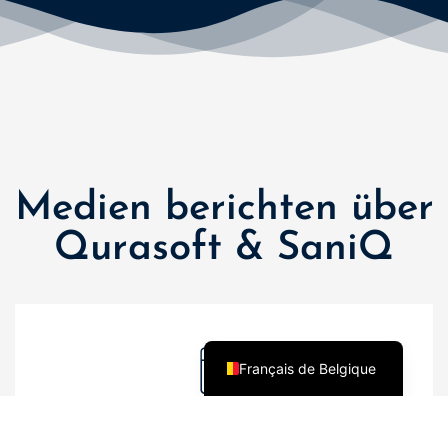
Türkçe
Polski
Nederlands (België)
Nederlands
简体中文
Español
Medien berichten über
Italiano
Français
Qurasoft & SaniQ
English (UK)
English
Deutsch
Français de Belgique
09. Juni 2026