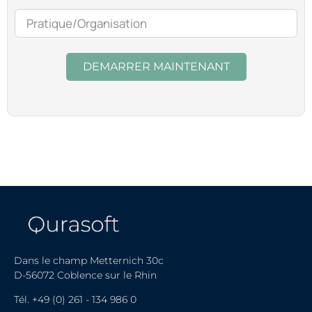
DEMARRER MAINTENANT
Dans le champ Metternich 30c
D-56072 Coblence sur le Rhin
Tél.
+49 (0) 261 - 134 986 0