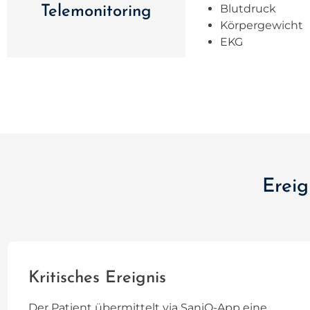
Blutdruck
Telemonitoring
Körpergewicht
EKG
Ereig
Kritisches Ereignis
Der Patient übermittelt via SaniQ-App eine