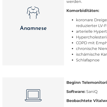
werden.
Komorbiditäten:
koronare Dreig
reduzierter LV-
Anamnese
arterielle Hyper
Hypercholester
COPD mit Emp
chronische Nier
ischämische Ka
Schlafapnoe
Beginn Telemonitor
Software:
SaniQ
Beobachtete Vitalwe