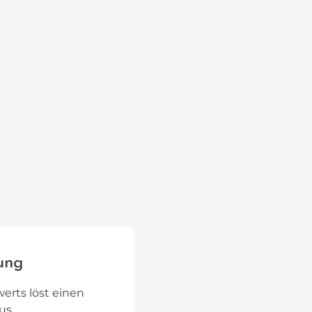
ung
erts löst einen
us.