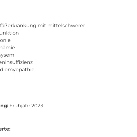
efäßerkrankung mit mittelschwerer
Funktion
tonie
inämie
hysem
eninsuffizienz
rdiomyopathie
ing:
Frühjahr 2023
rte: