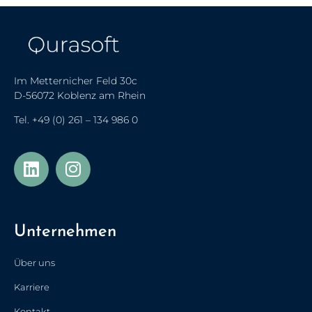
Im Metternicher Feld 30c
D-56072 Koblenz am Rhein
Tel.
+49 (0) 261 – 134 986 0
Українська
Türkçe
Unternehmen
Polski
Français de Belgique
Über uns
Nederlands (België)
Karriere
Nederlands
Kontakt