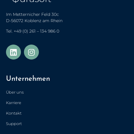
Im Metternicher Feld 30c
D-56072 Koblenz am Rhein
Tel.
+49 (0) 261 – 134 986 0
Українська
Türkçe
Unternehmen
Polski
Français de Belgique
Über uns
Nederlands (België)
Karriere
Nederlands
Kontakt
简体中文
Support
Español