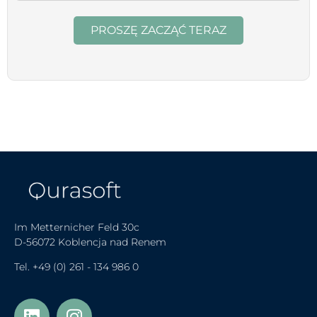
PROSZĘ ZACZĄĆ TERAZ
Im Metternicher Feld 30c
D-56072 Koblencja nad Renem
Tel.
+49 (0) 261 - 134 986 0