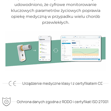
udowodniono, że cyfrowe monitorowanie
kluczowych parametrów życiowych poprawia
opiekę medyczną w przypadku wielu chorób
przewlekłych.
Urządzenie medyczne klasy I z certyfikatem CE
Ochrona danych zgodna z RODO i certyfikat ISO 27001