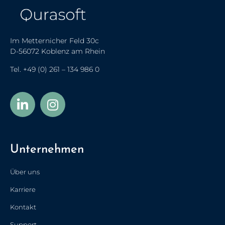
Im Metternicher Feld 30c
D-56072 Koblenz am Rhein
Tel.
+49 (0) 261 – 134 986 0
Українська
Türkçe
Unternehmen
Polski
Français de Belgique
Über uns
Nederlands (België)
Karriere
Nederlands
Kontakt
简体中文
Support